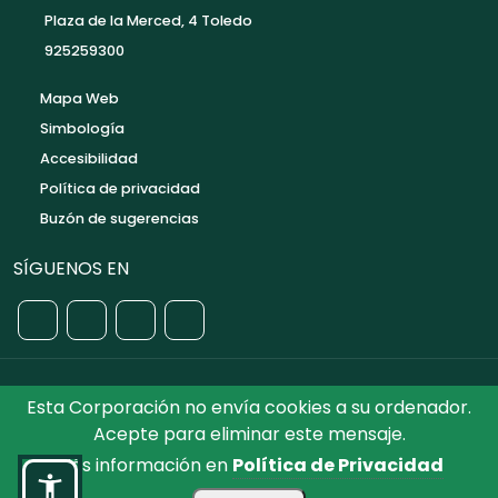
Plaza de la Merced, 4 Toledo
925259300
Mapa Web
Simbología
Accesibilidad
Política de privacidad
Buzón de sugerencias
SÍGUENOS EN
Esta Corporación no envía cookies a su ordenador.
©2026 Diputación de Toledo.
Reservados todos los
Acepte para eliminar este mensaje.
Derechos. Diseñado por Diputación de Toledo
Más información en
Política de Privacidad