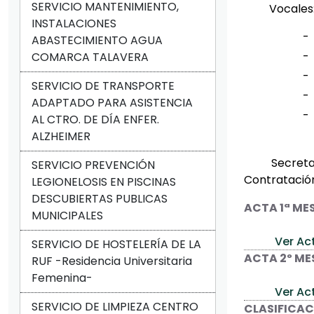
SERVICIO MANTENIMIENTO,
Vocales
INSTALACIONES
-
ABASTECIMIENTO AGUA
- Sr. Dipu
COMARCA TALAVERA
- 
SERVICIO DE TRANSPORTE
- Sr.
ADAPTADO PARA ASISTENCIA
- Sra. Dir
AL CTRO. DE DÍA ENFER.
ALZHEIMER
Secreta
SERVICIO PREVENCIÓN
Contratació
LEGIONELOSIS EN PISCINAS
DESCUBIERTAS PUBLICAS
ACTA 1ª ME
MUNICIPALES
Ver Act
SERVICIO DE HOSTELERÍA DE LA
ACTA 2º ME
RUF -Residencia Universitaria
Femenina-
Ver Ac
SERVICIO DE LIMPIEZA CENTRO
CLASIFICAC