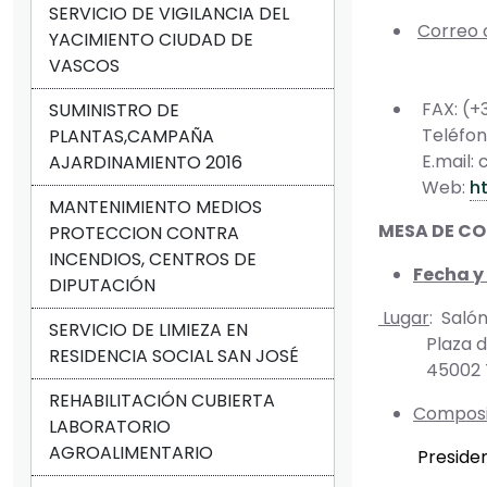
SERVICIO DE VIGILANCIA DEL
Correo 
YACIMIENTO CIUDAD DE
Plaz
VASCOS
450
FAX: (+
SUMINISTRO DE
Teléfono
PLANTAS,CAMPAÑA
E.mail: 
AJARDINAMIENTO 2016
Web:
h
MANTENIMIENTO MEDIOS
MESA DE C
PROTECCION CONTRA
INCENDIOS, CENTROS DE
Fecha y
DIPUTACIÓN
Lugar
: Saló
SERVICIO DE LIMIEZA EN
Plaza de 
RESIDENCIA SOCIAL SAN JOSÉ
45002 Tol
REHABILITACIÓN CUBIERTA
Composi
LABORATORIO
AGROALIMENTARIO
Presiden