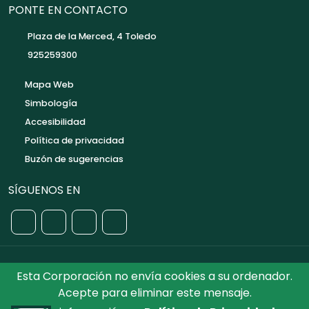
PONTE EN CONTACTO
Plaza de la Merced, 4 Toledo
925259300
Mapa Web
Simbología
Accesibilidad
Política de privacidad
Buzón de sugerencias
SÍGUENOS EN
Esta Corporación no envía cookies a su ordenador.
©2026 Diputación de Toledo.
Reservados todos los
Acepte para eliminar este mensaje.
Derechos. Diseñado por Diputación de Toledo