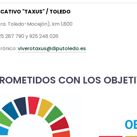
UCATIVO "TAXUS" / TOLEDO
ra. Toledo-Mocejón), km 1,800
25 287 790 y 925 248 026
rónico:
viverotaxus@diputoledo.es
OMETIDOS CON LOS OBJETI