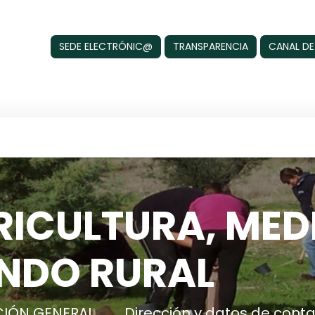
SEDE ELECTRÓNIC@
TRANSPARENCIA
CANAL DE
ICULTURA, MED
NDO RURAL
IÓN GENERAL
Dirección y datos de cont