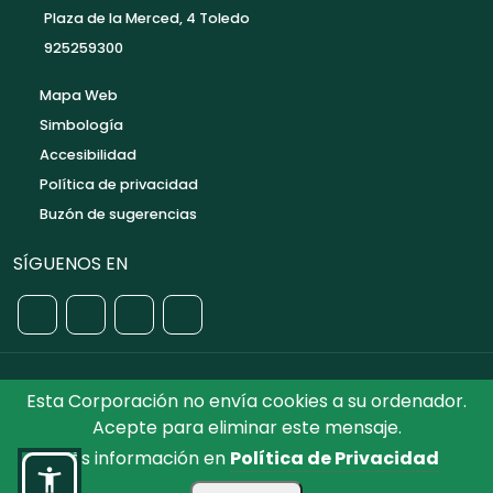
Plaza de la Merced, 4 Toledo
925259300
Mapa Web
Simbología
Accesibilidad
Política de privacidad
Buzón de sugerencias
SÍGUENOS EN
Esta Corporación no envía cookies a su ordenador.
©2026 Diputación de Toledo.
Reservados todos los
Acepte para eliminar este mensaje.
Derechos. Diseñado por Diputación de Toledo
Más información en
Política de Privacidad