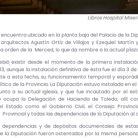
Libros Hospital Miser
 encuentra ubicado en la planta baja del Palacio de la Dipu
 arquitectos Agustín Ortiz de Villajos y Ezequiel Martí
 la orden de la Merced, lo que da nombre a la actual plaz
ebió existir desde el momento de la primera instalació
3, aunque la instalación definitiva de ésta fue el día 3 de
e a esta fecha, su funcionamiento temporal y esporádico a
tico de la Provincia. La Diputación estuvo instalada en el 
nto a su actual iglesia, y que fue incautado por el es
 ocupa la Delegación de Hacienda de Toledo; allí com
del Estado como el Gobierno Civil, el Consejo Provinci
rovincial y todas las dependencias de la Diputación al actu
e dependencias y de depósitos documentales de estas i
e la Diputación fueron ostentados por la misma persona 