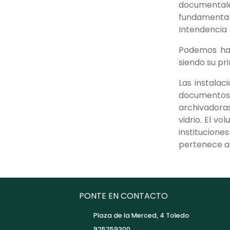
documentale
fundamenta
Intendencia 
Podemos hab
siendo su pri
Las instalac
documentos. 
archivadoras
vidrio. El v
institucione
pertenece al
PONTE EN CONTACTO
Plaza de la Merced, 4 Toledo
925259300