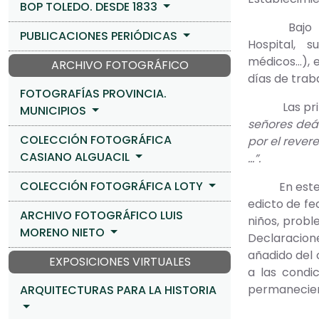
BOP TOLEDO. DESDE 1833
Bajo título
PUBLICACIONES PERIÓDICAS
Hospital, su
médicos…), e
ARCHIVO FOTOGRÁFICO
días de trab
FOTOGRAFÍAS PROVINCIA.
Las primera
MUNICIPIOS
señores deán
COLECCIÓN FOTOGRÁFICA
por el rever
CASIANO ALGUACIL
…”.
COLECCIÓN FOTOGRÁFICA LOTY
En este caso
edicto de fe
ARCHIVO FOTOGRÁFICO LUIS
niños, probl
MORENO NIETO
Declaracione
añadido del 
EXPOSICIONES VIRTUALES
a las condi
permaneciero
ARQUITECTURAS PARA LA HISTORIA