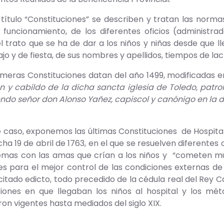
 “Constituciones” se describen y tratan las normas y 
 funcionamiento, de los diferentes oficios (administra
l trato que se ha de dar a los niños y niñas desde que ll
ajo y de fiesta, de sus nombres y apellidos, tiempos de la
s Constituciones datan del año 1499, modificadas en 
 y cabildo de la dicha sancta iglesia de Toledo, patro
endo señor don Alonso Yañez, capiscol y canónigo en la 
, exponemos las últimas Constituciones de Hospital, de
cha 19 de abril de 1763, en el que se resuelven diferente
emas con las amas que crían a los niños y “cometen muc
s para el mejor control de las condiciones externas de l
citado edicto, todo precedido de la cédula real del Rey Ca
ciones en que llegaban los niños al hospital y los mét
n vigentes hasta mediados del siglo XIX.