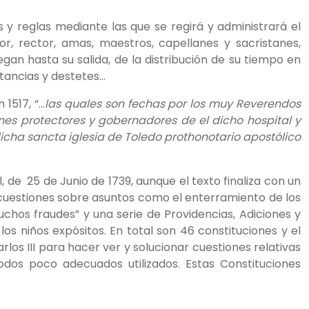
reglas mediante las que se regirá y administrará el
dor, rector, amas, maestros, capellanes y sacristanes,
egan hasta su salida, de la distribución de su tiempo en
ctancias y destetes…
1517, “…
las quales son fechas por los muy Reverendos
nes protectores y gobernadores de el dicho hospital y
dicha sancta iglesia de Toledo prothonotario apostólico
 25 de Junio de 1739, aunque el texto finaliza con un
s cuestiones sobre asuntos como el enterramiento de los
hos fraudes” y una serie de Providencias, Adiciones y
os niños expósitos. En total son 46 constituciones y el
rlos III para hacer ver y solucionar cuestiones relativas
odos poco adecuados utilizados. Estas Constituciones