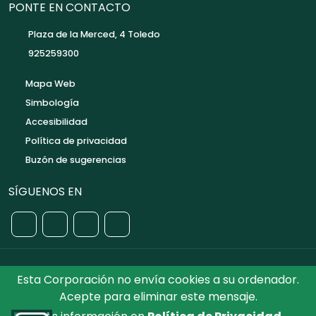
PONTE EN CONTACTO
Plaza de la Merced, 4 Toledo
925259300
Mapa Web
Simbología
Accesibilidad
Política de privacidad
Buzón de sugerencias
SÍGUENOS EN
Esta Corporación no envía cookies a su ordenador.
©2026 Diputación de Toledo.
Reservados todos los
Acepte para eliminar este mensaje.
Derechos. Diseñado por Diputación de Toledo