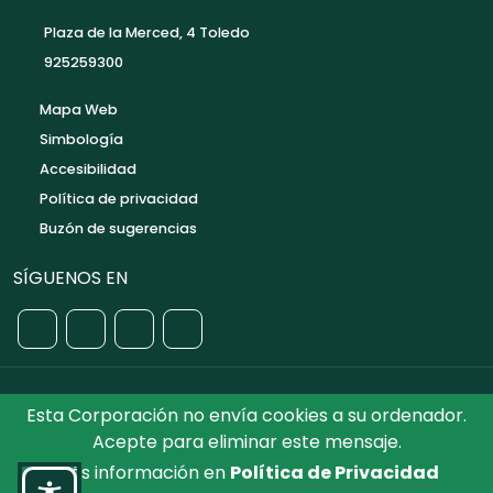
Plaza de la Merced, 4 Toledo
925259300
Mapa Web
Simbología
Accesibilidad
Política de privacidad
Buzón de sugerencias
SÍGUENOS EN
Esta Corporación no envía cookies a su ordenador.
©2026 Diputación de Toledo.
Reservados todos los
Acepte para eliminar este mensaje.
Derechos. Diseñado por Diputación de Toledo
Más información en
Política de Privacidad