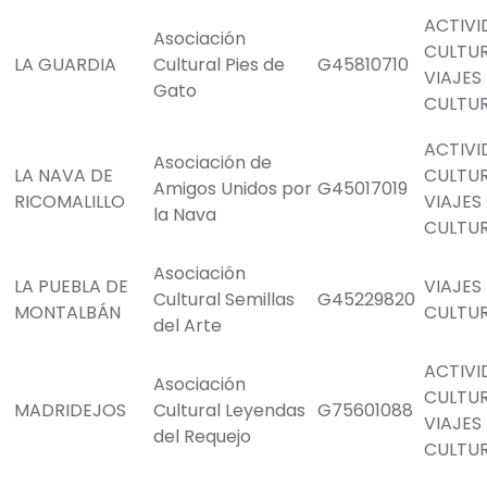
ACTIVI
Asociación
CULTU
LA GUARDIA
Cultural Pies de
G45810710
VIAJES
Gato
CULTU
ACTIVI
Asociación de
LA NAVA DE
CULTU
Amigos Unidos por
G45017019
RICOMALILLO
VIAJES
la Nava
CULTU
Asociación
LA PUEBLA DE
VIAJES
Cultural Semillas
G45229820
MONTALBÁN
CULTU
del Arte
ACTIVI
Asociación
CULTU
MADRIDEJOS
Cultural Leyendas
G75601088
VIAJES
del Requejo
CULTU