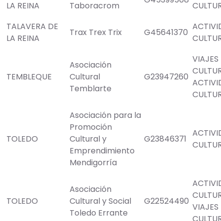
LA REINA
Taboracrom
CULTU
TALAVERA DE
ACTIVI
Trax Trex Trix
G45641370
LA REINA
CULTU
VIAJES
Asociación
CULTU
TEMBLEQUE
Cultural
G23947260
ACTIVI
Temblarte
CULTU
Asociación para la
Promoción
ACTIVI
TOLEDO
Cultural y
G23846371
CULTU
Emprendimiento
Mendigorría
ACTIVI
Asociación
CULTU
TOLEDO
Cultural y Social
G22524490
VIAJES
Toledo Errante
CULTU