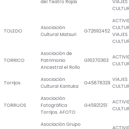
del Teatro Rojas
VIAJES
CULTU
ACTIVI
Asociación
CULTU
TOLEDO
G72692452
Cultural Matsuri
VIAJES
CULTU
Asociación de
ACTIVI
TORRICO
Patrimonio
G16370363
CULTU
Ancestral el Rollo
Asociación
VIAJES
Torrijos
G45878329
Cultural Kantuka
CULTU
Asociación
ACTIVI
TORRIJOS
Fotográfica
G45921251
CULTU
Torrijos. AFOTO
Asociación Grupo
ACTIVI