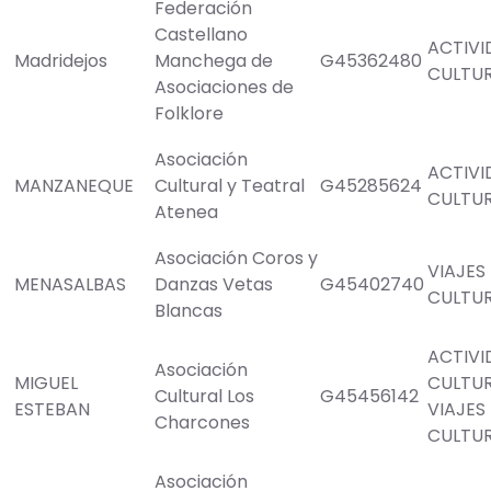
Federación
Castellano
ACTIVI
Madridejos
Manchega de
G45362480
CULTU
Asociaciones de
Folklore
Asociación
ACTIVI
MANZANEQUE
Cultural y Teatral
G45285624
CULTU
Atenea
Asociación Coros y
VIAJES
MENASALBAS
Danzas Vetas
G45402740
CULTU
Blancas
ACTIVI
Asociación
MIGUEL
CULTU
Cultural Los
G45456142
ESTEBAN
VIAJES
Charcones
CULTU
Asociación