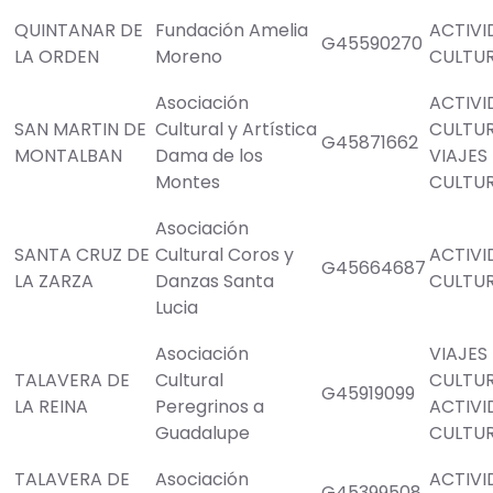
QUINTANAR DE
Fundación Amelia
ACTIVI
G45590270
LA ORDEN
Moreno
CULTU
Asociación
ACTIVI
SAN MARTIN DE
Cultural y Artística
CULTU
G45871662
MONTALBAN
Dama de los
VIAJES
Montes
CULTU
Asociación
SANTA CRUZ DE
Cultural Coros y
ACTIVI
G45664687
LA ZARZA
Danzas Santa
CULTU
Lucia
Asociación
VIAJES
TALAVERA DE
Cultural
CULTU
G45919099
LA REINA
Peregrinos a
ACTIVI
Guadalupe
CULTU
TALAVERA DE
Asociación
ACTIVI
G45399508