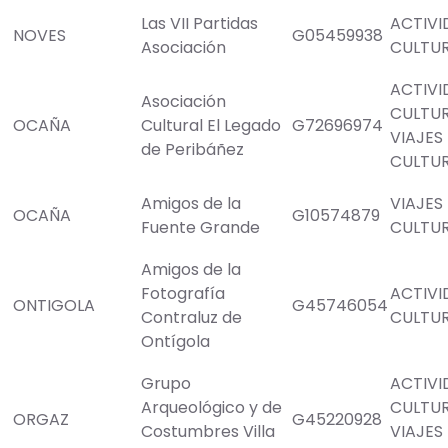
Las VII Partidas
ACTIVI
NOVES
G05459938
Asociación
CULTU
ACTIVI
Asociación
CULTU
OCAÑA
Cultural El Legado
G72696974
VIAJES
de Peribáñez
CULTU
Amigos de la
VIAJES
OCAÑA
G10574879
Fuente Grande
CULTU
Amigos de la
Fotografía
ACTIVI
ONTIGOLA
G45746054
Contraluz de
CULTU
Ontígola
Grupo
ACTIVI
Arqueológico y de
CULTU
ORGAZ
G45220928
Costumbres Villa
VIAJES