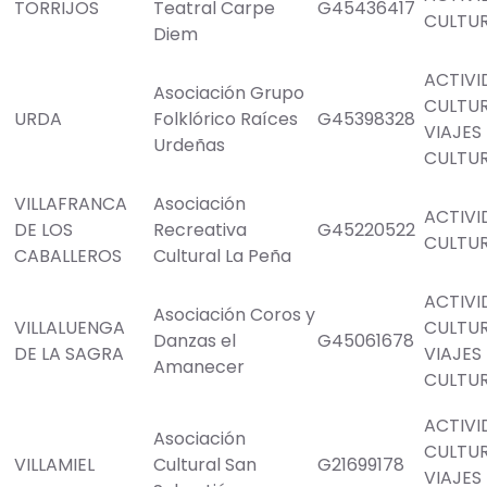
TORRIJOS
Teatral Carpe
G45436417
CULTU
Diem
ACTIVI
Asociación Grupo
CULTU
URDA
Folklórico Raíces
G45398328
VIAJES
Urdeñas
CULTU
VILLAFRANCA
Asociación
ACTIVI
DE LOS
Recreativa
G45220522
CULTU
CABALLEROS
Cultural La Peña
ACTIVI
Asociación Coros y
VILLALUENGA
CULTU
Danzas el
G45061678
DE LA SAGRA
VIAJES
Amanecer
CULTU
ACTIVI
Asociación
CULTU
VILLAMIEL
Cultural San
G21699178
VIAJES