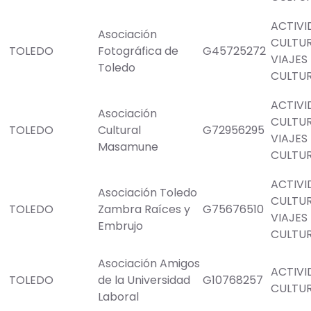
ACTIVI
Asociación
CULTU
TOLEDO
Fotográfica de
G45725272
VIAJES
Toledo
CULTU
ACTIVI
Asociación
CULTU
TOLEDO
Cultural
G72956295
VIAJES
Masamune
CULTU
ACTIVI
Asociación Toledo
CULTU
TOLEDO
Zambra Raíces y
G75676510
VIAJES
Embrujo
CULTU
Asociación Amigos
ACTIVI
TOLEDO
de la Universidad
G10768257
CULTU
Laboral