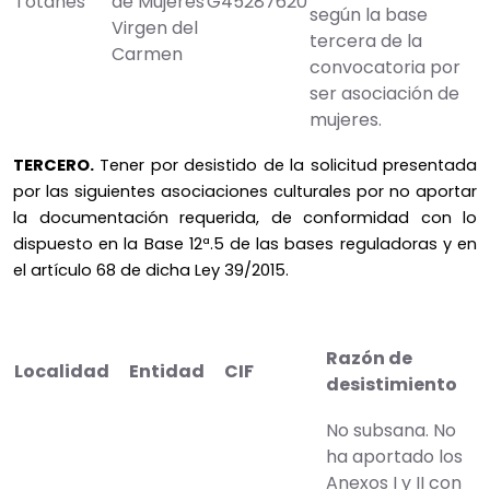
Totanés
de Mujeres
G45287620
según la base
Virgen del
tercera de la
Carmen
convocatoria por
ser asociación de
mujeres.
TERCERO.
Tener por desistido de la solicitud presentada
por las siguientes asociaciones culturales por no aportar
la documentación requerida, de conformidad con lo
dispuesto en la Base 12ª.5 de las bases reguladoras y en
el artículo 68 de dicha Ley 39/2015.
Razón de
Localidad
Entidad
CIF
desistimiento
No subsana. No
ha aportado los
Anexos I y II con