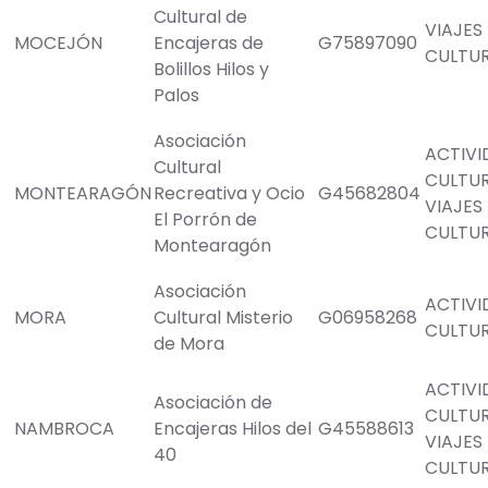
Cultural de
VIAJES
MOCEJÓN
Encajeras de
G75897090
CULTU
Bolillos Hilos y
Palos
Asociación
ACTIVI
Cultural
CULTU
MONTEARAGÓN
Recreativa y Ocio
G45682804
VIAJES
El Porrón de
CULTU
Montearagón
Asociación
ACTIVI
MORA
Cultural Misterio
G06958268
CULTU
de Mora
ACTIVI
Asociación de
CULTU
NAMBROCA
Encajeras Hilos del
G45588613
VIAJES
40
CULTU