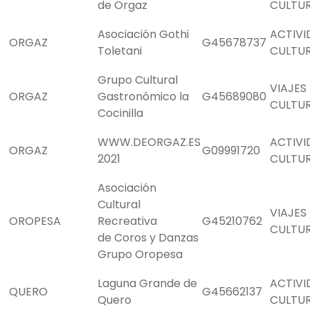
de Orgaz
CULTU
Asociación Gothi
ACTIVI
ORGAZ
G45678737
Toletani
CULTU
Grupo Cultural
VIAJES
ORGAZ
Gastronómico la
G45689080
CULTU
Cocinilla
WWW.DEORGAZ.ES
ACTIVI
ORGAZ
G09991720
2021
CULTU
Asociación
Cultural
VIAJES
OROPESA
Recreativa
G45210762
CULTU
de Coros y Danzas
Grupo Oropesa
Laguna Grande de
ACTIVI
QUERO
G45662137
Quero
CULTU