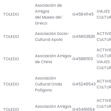
Asociación de
Amigos
VIAJES
TOLEDO
G45841145
del Museo del
CULTU
Greco
Asociación Socio-
ACTIVI
TOLEDO
G45853926
Cultural Apolo
CULTU
ACTIVI
Asociación Amigos
CULTU
TOLEDO
G45881513
de China
VIAJES
CULTU
Asociación
ACTIVI
TOLEDO
Cultural Onda
G45246543
CULTU
Polígono
ACTIVI
Asociación Amigos
CULTU
TOLEDO
G45461654