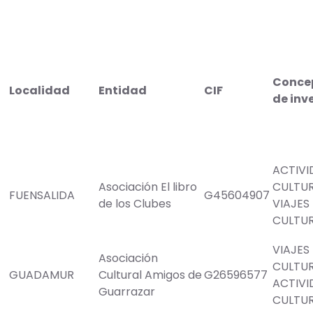
Conce
Localidad
Entidad
CIF
de inv
ACTIVI
Asociación El libro
CULTU
FUENSALIDA
G45604907
de los Clubes
VIAJES
CULTU
VIAJES
Asociación
CULTU
GUADAMUR
Cultural Amigos de
G26596577
ACTIVI
Guarrazar
CULTU