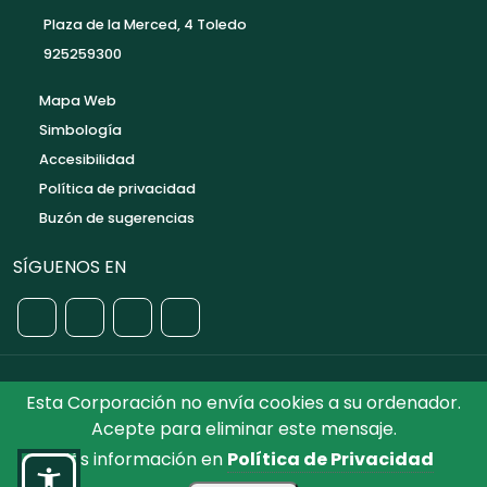
Plaza de la Merced, 4 Toledo
925259300
Mapa Web
Simbología
Accesibilidad
Política de privacidad
Buzón de sugerencias
SÍGUENOS EN
Esta Corporación no envía cookies a su ordenador.
©2026 Diputación de Toledo.
Reservados todos los
Acepte para eliminar este mensaje.
Derechos. Diseñado por Diputación de Toledo
Más información en
Política de Privacidad