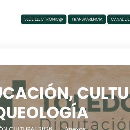
SEDE ELECTRÓNIC@
TRANSPARENCIA
CANAL DE
UCACIÓN, CULTU
QUEOLOGÍA
N CULTURAL 2026
Anexos