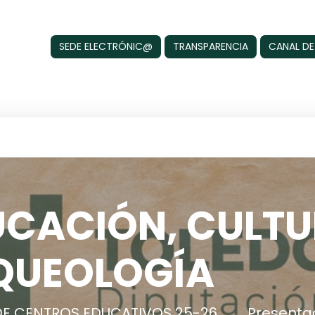
SEDE ELECTRÓNIC@
TRANSPARENCIA
CANAL DE
UCACIÓN, CULTU
QUEOLOGÍA
 DE CENTROS EDUCATIVOS 25-26
Presentac