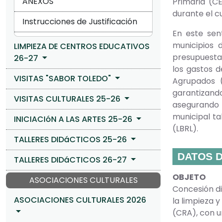
ANEXOS
Primaria (C
durante el c
Instrucciones de Justificación
En este sen
municipios 
LIMPIEZA DE CENTROS EDUCATIVOS
presupuesta
26-27
los gastos d
VISITAS "SABOR TOLEDO"
Agrupados (
garantizando
VISITAS CULTURALES 25-26
asegurando 
municipal ta
INICIACIóN A LAS ARTES 25-26
(LBRL).
TALLERES DIDáCTICOS 25-26
DATOS D
TALLERES DIDáCTICOS 26-27
OBJETO
ASOCIACIONES CULTURALES
Concesión di
ASOCIACIONES CULTURALES 2026
la limpieza 
(CRA), con u