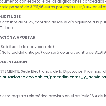
ocumento con el detalle de las asignaciones concedidas 
l anticipo será de 3.291,96 euros por cada CEIP/CRA en el m
OLICITUDES
e octubre de 2025, contado desde el día siguiente a la pub
 Toledo.
CIÓN A APORTAR:
( Solicitud de la convocatoria)
( Solicitud del anticipo) que será de una cuantía de 3.291
PRESENTACIÓN
NTEMENTE:
Sede Electrónica de la Diputación Provincial d
/diputacion.toledo.gob.es/procedimientos_y_servicios
 otro registro telemático previsto en el artículo 16.4 de l