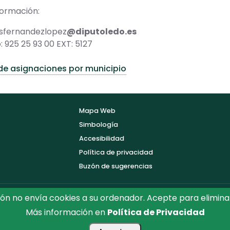
formación:
msfernandezlopez
@diputoledo.es
: 925 25 93 00 EXT: 5127
de asignaciones por municipio
Mapa Web
Simbología
Accesibilidad
Política de privacidad
Buzón de sugerencias
ón no envía cookies a su ordenador. Acepte para elimina
Más información en
Política de Privacidad
ón de Toledo.
Reservados todos los Derechos. Diseñado por D