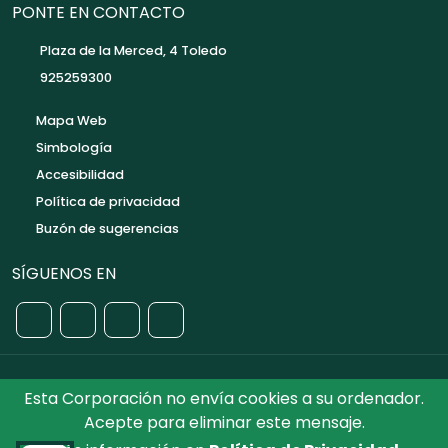
PONTE EN CONTACTO
Plaza de la Merced, 4 Toledo
925259300
Mapa Web
Simbología
Accesibilidad
Política de privacidad
Buzón de sugerencias
SÍGUENOS EN
Esta Corporación no envía cookies a su ordenador.
©2026 Diputación de Toledo.
Reservados todos los
Acepte para eliminar este mensaje.
Derechos. Diseñado por Diputación de Toledo