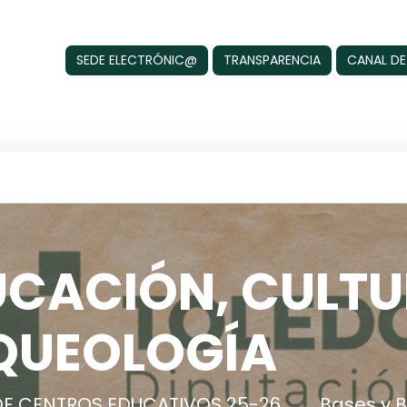
SEDE ELECTRÓNIC@
TRANSPARENCIA
CANAL DE
UCACIÓN, CULTU
QUEOLOGÍA
 DE CENTROS EDUCATIVOS 25-26
Bases y 