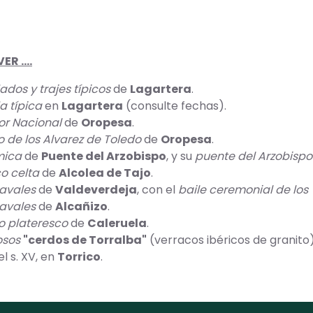
R ....
ados y trajes típicos
de
Lagartera
.
a típica
en
Lagartera
(consulte fechas).
or Nacional
de
Oropesa
.
lo de los Alvarez de Toledo
de
Oropesa
.
mica
de
Puente del Arzobispo
, y su
puente del Arzobispo
o celta
de
Alcolea de Tajo
.
avales
de
Valdeverdeja
, con el
baile ceremonial de los "
avales
de
Alcañizo
.
o plateresco
de
Caleruela
.
sos
"cerdos de Torralba"
(verracos ibéricos de granito)
l s. XV, en
Torrico
.