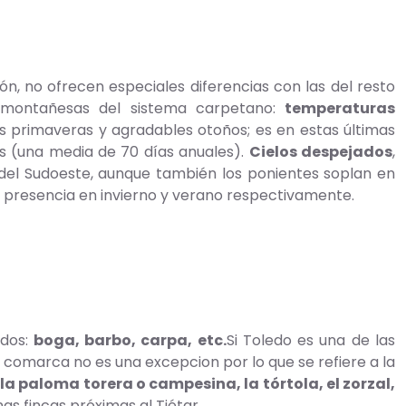
ón, no ofrecen especiales diferencias con las del resto
s montañesas del sistema carpetano:
temperaturas
as primaveras y agradables otoños; es en estas últimas
s (una media de 70 días anuales).
Cielos despejados
,
 del Sudoeste, aunque también los ponientes soplan en
su presencia en invierno y verano respectivamente.
idos:
boga, barbo, carpa, etc.
Si Toledo es una de las
 comarca no es una excepcion por lo que se refiere a la
, la paloma torera o campesina, la tórtola, el zorzal,
as fincas próximas al Tiétar.