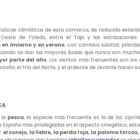
ísticas climáticas de esta comarca, de reducida extensi
Oeste de Toledo, entre el Tajo y las estribacione
en invierno y en verano
, con cambios súbitos; plácid
cuando se dan las mayores lluvias que nunca son mucha
yor parte del año
. Los vientos más frecuentes son los
otoño; el frío del Norte, y el ardiente de Levante hacen 
CA
 la
pesca
, la especie más frecuente es la de los ciprín
e España más privilegiadas en el aspecto cinegético, esta
r
:
el conejo, la liebre, la perdiz roja, la paloma torcaz
 en abundancia. Hay también
jabalíes y venados
en algun