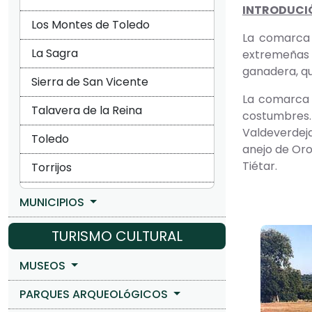
INTRODUCI
Los Montes de Toledo
La comarca 
La Sagra
extremeñas e
ganadera, qu
Sierra de San Vicente
La comarca 
Talavera de la Reina
costumbres. 
Valdeverdeja
Toledo
anejo de Oro
Tiétar.
Torrijos
MUNICIPIOS
TURISMO CULTURAL
MUSEOS
PARQUES ARQUEOLóGICOS