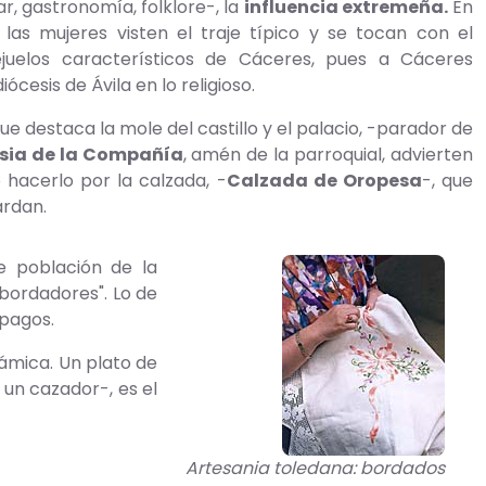
, gastronomía, folklore-, la
influencia extremeña.
En
 las mujeres visten el traje típico y se tocan con el
uelos característicos de Cáceres, pues a Cáceres
diócesis de Ávila en lo religioso.
ue destaca la mole del castillo y el palacio, -parador de
esia de la Compañía
, amén de la parroquial, advierten
 hacerlo por la calzada, -
Calzada de Oropesa
-, que
ardan.
e población de la
bordadores". Lo de
 pagos.
rámica. Un plato de
 un cazador-, es el
Artesania toledana: bordados