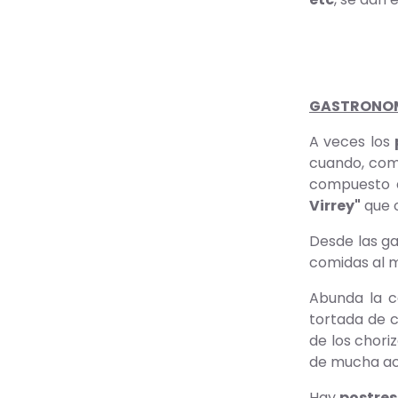
GASTRONO
A veces los
cuando, como
compuesto d
Virrey"
que o
Desde las g
comidas al 
Abunda la c
tortada de c
de los chori
de mucha ac
Hay
postres