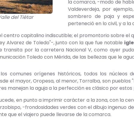
la comarca, -modo de hablar
Valdeverdeja, por ejemplo,
sombrero de paja y espej
alle del Tiétar
perteneció en lo civil, y a la 
 centro capitalino indiscutible; el promontorio sobre el q
rey Alvarez de Toledo"-, junto con la que fue notable
igl
ue transita por la carretera Nacional V, como ayer pudo
unicación Toledo con Mérida, de las bellezas que le agu
os comunes orígenes históricos, todos los núcleos d
de el mayor, Oropesa, al menor, Torralba, son pueblos "
res manejan la aguja a la perfección es clásico por estos
ucede, en punto a imprimir carácter a la zona, con la ce
rzobispo, -frondosidades verdes con el dibujo ingenuo de
te que el viajero puede llevarse de la comarca.