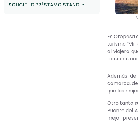
SOLICITUD PRÉSTAMO STAND
V
Es Oropesa el
turismo "Vir
al viajero q
ponía en com
Además de l
comarca, des
que las muje
Otro tanto s
Puente del A
mejor presen