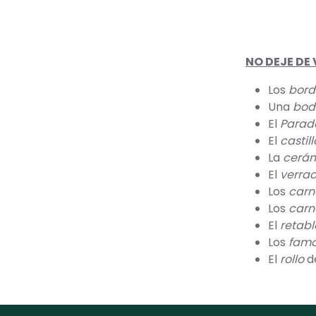
NO DEJE DE VE
Los
bord
Una
bod
El
Parad
El
castil
La
cerá
El
verrac
Los
carn
Los
carn
El
retabl
Los
famo
El
rollo
de