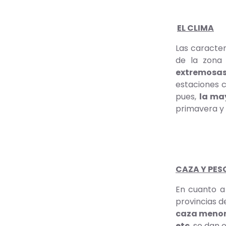
EL CLIMA
Las caracter
de la zona 
extremosas 
estaciones 
pues,
la ma
primavera y 
CAZA Y PES
En cuanto a
provincias d
caza meno
etc
, se dan