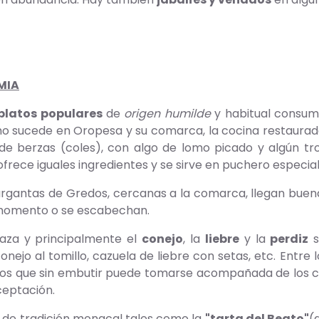
MIA
platos populares
de
origen humilde
y habitual consum
 sucede en Oropesa y su comarca, la cocina restaurador
e berzas (coles), con algo de lomo picado y algún tr
frece iguales ingredientes y se sirve en puchero especial 
argantas de Gredos, cercanas a la comarca, llegan bue
momento o se escabechan.
aza y principalmente el
conejo
, la
liebre
y la
perdiz
s
onejo al tomillo, cazuela de liebre con setas, etc. Entre 
zos que sin embutir puede tomarse acompañada de los clá
eptación.
de tradición monacal tales como la
"tarta del Beato"
(