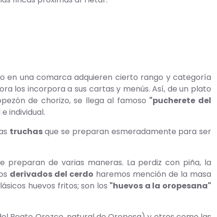
o en una comarca adquieren cierto rango y categoría
a los incorpora a sus cartas y menús. Así, de un plato
opezón de chorizo, se llega al famoso
"pucherete del
e individual.
nas
truchas
que se preparan esmeradamente para ser
e preparan de varias maneras. La perdiz con piña, la
los
derivados del cerdo
haremos mención de la masa
sicos huevos fritos; son los
"huevos a la oropesana"
del Beato Orozco, natural de Oropesa) y otros como las