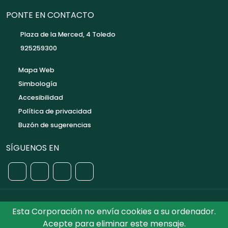
PONTE EN CONTACTO
Plaza de la Merced, 4 Toledo
925259300
Mapa Web
Simbología
Accesibilidad
Política de privacidad
Buzón de sugerencias
SÍGUENOS EN
Esta Corporación no envía cookies a su ordenador.
©2026 Diputación de Toledo.
Reservados todos los
Acepte para eliminar este mensaje.