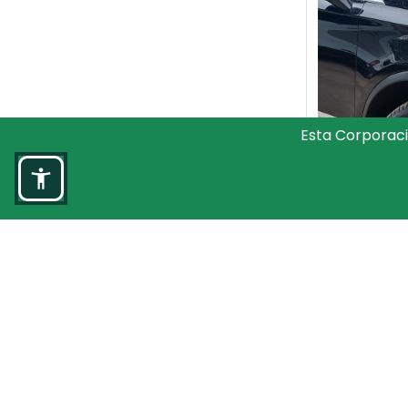
Esta Corporaci
Vehícul
desarr
inter