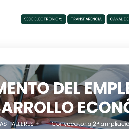
SEDE ELECTRÓNIC@
TRANSPARENCIA
CANAL DE
ENTO DEL EMPL
SARROLLO ECON
S TALLERES +
Convocatoria 2ª ampliaci