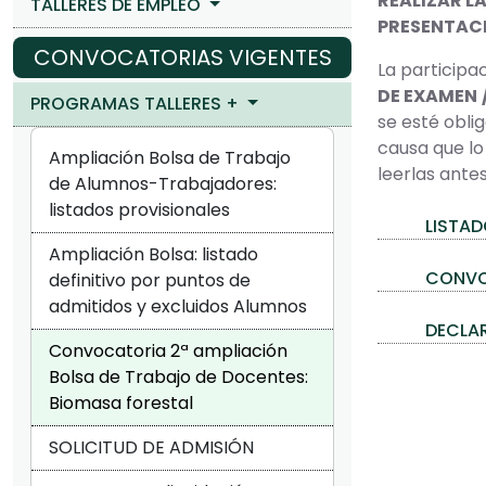
REALIZAR L
TALLERES DE EMPLEO
PRESENTACI
CONVOCATORIAS VIGENTES
La participa
DE EXAMEN
PROGRAMAS TALLERES +
se esté obli
causa que lo
Ampliación Bolsa de Trabajo
leerlas antes
de Alumnos-Trabajadores:
listados provisionales
LISTAD
Ampliación Bolsa: listado
CONVOC
definitivo por puntos de
admitidos y excluidos Alumnos
DECLA
Convocatoria 2ª ampliación
Bolsa de Trabajo de Docentes:
Biomasa forestal
SOLICITUD DE ADMISIÓN