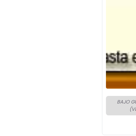
BAJO G
(V