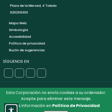
Plaza de la Merced, 4 Toledo
925259300
Mapa Web
Simbología
Accesibilidad
Política de privacidad
Buzón de sugerencias
SÍGUENOS EN
Esta Corporación no envía cookies a su ordenador.
©2026 Diputación de Toledo.
Reservados todos los
Acepte para eliminar este mensaje.
Derechos. Diseñado por Diputación de Toledo
Más información en
Política de Privacidad