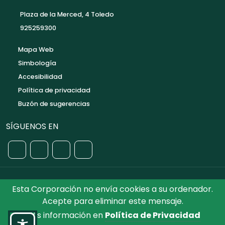
Plaza de la Merced, 4 Toledo
925259300
Mapa Web
Simbología
Accesibilidad
Política de privacidad
Buzón de sugerencias
SÍGUENOS EN
Esta Corporación no envía cookies a su ordenador.
©2026 Diputación de Toledo.
Reservados todos los
Acepte para eliminar este mensaje.
Derechos. Diseñado por Diputación de Toledo
Más información en
Política de Privacidad