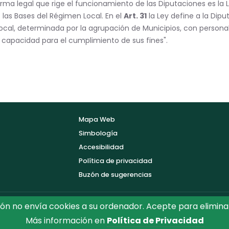
orma legal que rige el funcionamiento de las Diputaciones es la 
las Bases del Régimen Local. En el
Art. 31
la Ley define a la Dip
ocal, determinada por la agrupación de Municipios, con personal
 capacidad para el cumplimiento de sus fines".
Mapa Web
Simbología
Accesibilidad
Política de privacidad
Buzón de sugerencias
ón no envía cookies a su ordenador. Acepte para elimina
Más información en
Política de Privacidad
ón de Toledo.
Reservados todos los Derechos. Diseñado por D