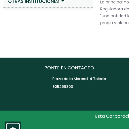
OTRAS INSTITUCIONES
La principal n
Reguladora de 
"una entidad l
propia y plena
PONTE EN CONTACTO
Plaza de la Merced, 4 Toledo
925259300
Esta Corporaci
©2026 Diputaci