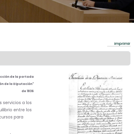
imprimir
cción de la portada
ón de la Diputación"
de 1836
 servicios a los
librio entre los
cursos para