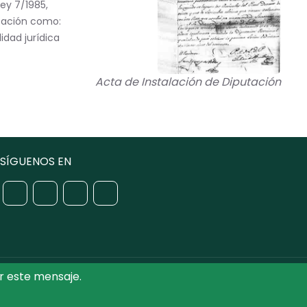
Ley 7/1985,
utación como:
idad jurídica
Acta de Instalación de Diputación
SÍGUENOS EN
r este mensaje.
iputación de Toledo