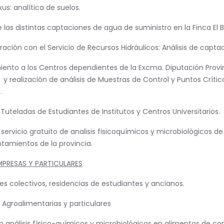
us: analítica de suelos.
e las distintas captaciones de agua de suministro en la Finca El Bo
ración con el Servicio de Recursos Hidráulicos: Análisis de capta
ento a los Centros dependientes de la Excma. Diputación Provi
s y realización de análisis de Muestras de Control y Puntos Crít
.
 Tuteladas de Estudiantes de Institutos y Centros Universitarios.
 servicio gratuito de analisis fisicoquímicos y microbiológicos 
ntamientos de la provincia.
MPRESAS Y PARTICULARES
 colectivos, residencias de estudiantes y ancianos.
Agroalimentarias y particulares
an análisis físico-químicos y microbiológicos en alimentos de 