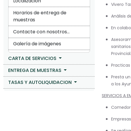
Localización
Vivero Tax
Horarios de entrega de
Análisis d
muestras
En colabo
Contacte con nosotros...
Asesorami
Galería de imágenes
sanitario
Provincial.
CARTA DE SERVICIOS
Practicas
ENTREGA DE MUESTRAS
Presta un
TASAS Y AUTOLIQUIDACION
a los Ayu
SERVICIOS A E
Comedores
Empresas 
Se realiz