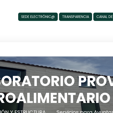
SEDE ELECTRÓNIC@
TRANSPARENCIA
CANAL DE
BORATORIO PROV
ROALIMENTARIO
IÓN Y ESTRUCTURA
Servicios para Ayunt