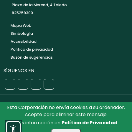
Plaza de la Merced, 4 Toledo
925259300
Mapa Web
Simbología
Accesibilidad
Política de privacidad
Buzón de sugerencias
SÍGUENOS EN
Esta Corporación no envía cookies a su ordenador.
©2026 Diputación de Toledo.
Reservados todos los
Acepte para eliminar este mensaje.
Derechos. Diseñado por Diputación de Toledo
Más información en
Política de Privacidad