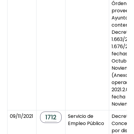
Órdenes 
proveedo
Ayuntami
contenida
Decretos
1.663/202
1.676/202
fechas 29
Octubre 
Noviembr
(Anexo R
operacio
2021.2.00
fecha 4 
Noviembr
09/11/2021
Servicio de
Decreto 
1712
Empleo Público
Concesió
por disc