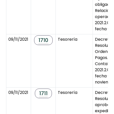
obligaci
Relación
operacio
2021.2.00
fecha 05/
09/11/2021
Tesorería
Decreto 
1710
Resolució
Ordenaci
Pagos. Re
Contable
2021.2.0
fecha 08
noviembre
09/11/2021
Tesorería
Decreto 
1711
Resolució
aprobaci
expedici