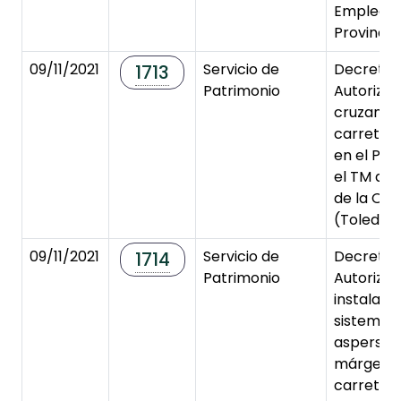
Emplead
Provincial
09/11/2021
Servicio de
Decreto 
1713
Patrimonio
Autorizac
cruzamie
carreter
en el P.K
el TM de 
de la Or
(Toledo)
09/11/2021
Servicio de
Decreto 
1714
Patrimonio
Autorizac
instalaci
sistema d
aspersión
márgenes
carretera