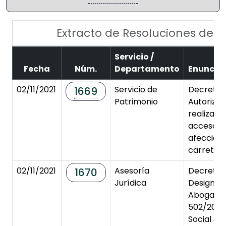
Extracto de Resoluciones de
N
Servicio /
Fecha
Núm.
Departamento
Enuncia
02/11/2021
Servicio de
Decreto 
1669
Patrimonio
Autorizac
realizar 
acceso a 
afección 
carreter
02/11/2021
Asesoría
Decreto 
1670
Jurídica
Designac
Abogado 
502/2021.
Social 3 