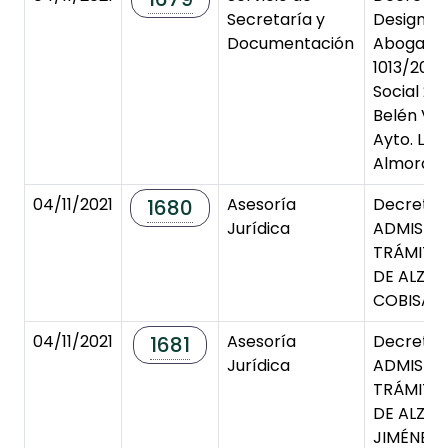
Secretaría y
Designac
Documentación
Abogado
1013/2021.
Social 2 
Belén Vill
Ayto. La 
Almoradi
04/11/2021
Asesoría
Decreto 
1680
Jurídica
ADMISIÓN
TRÁMITE
DE ALZAD
COBISA D
04/11/2021
Asesoría
Decreto 
1681
Jurídica
ADMISIÓN
TRÁMITE
DE ALZAD
JIMÉNEZ