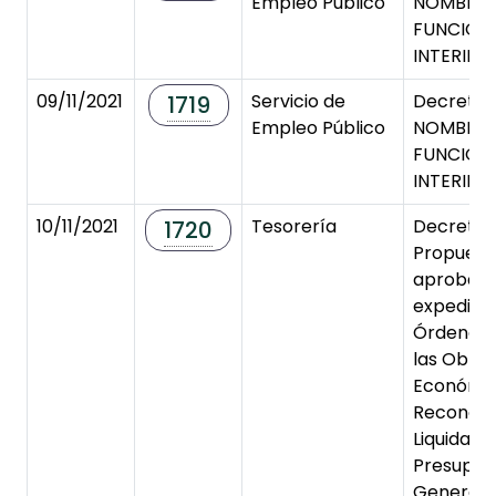
Empleo Público
NOMBRA
FUNCION
INTERINO
09/11/2021
Servicio de
Decreto 
1719
Empleo Público
NOMBRA
FUNCION
INTERINO
10/11/2021
Tesorería
Decreto 
1720
Propuest
aprobaci
expedici
Órdenes 
las Oblig
Económi
Reconoci
Liquidada
Presupue
General 