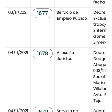
fecha 29/
03/11/2021
Servicio de
Decreto 
1677
Empleo Público
Exclusión
trabajo Au
Enfermer
Gómez d
Jiménez.
04/11/2021
Asesoría
Decreto 
1678
Jurídica
Designac
Abogado
903/2021. 
Social 1 T
María Bea
Villalba F
Ayto. El 
Tajo
04/11/2021
Servicio de
Decreto 
1679