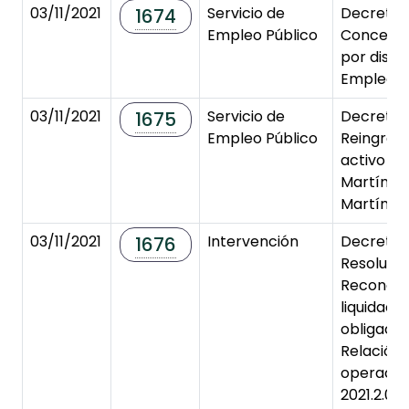
03/11/2021
Servicio de
Decreto 
1674
Empleo Público
Concesió
por disc
Empleada
03/11/2021
Servicio de
Decreto 
1675
Empleo Público
Reingreso
activo D.
Martín-A
Martín.
03/11/2021
Intervención
Decreto 
1676
Resoluci
Reconoci
liquidaci
obligaci
Relación
operacio
2021.2.00