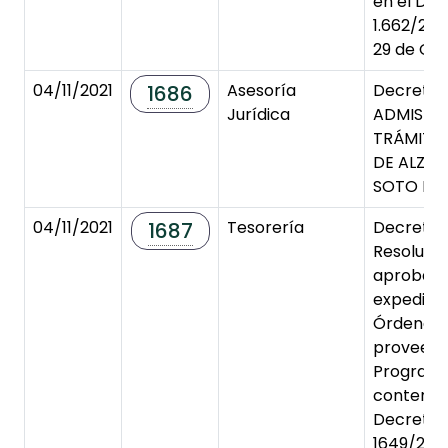
en el Dec
1.662/202
29 de Oc
04/11/2021
Asesoría
Decreto 
1686
Jurídica
ADMISIÓN
TRÁMITE
DE ALZAD
SOTO PÉ
04/11/2021
Tesorería
Decreto 
1687
Resolució
aprobaci
expedici
Órdenes 
proveedo
Programa
contenida
Decretos
1649/2021