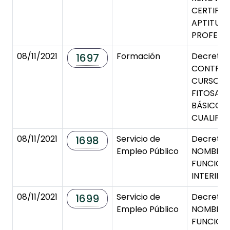
CERTIFIC
APTITUD
PROFESI
08/11/2021
Formación
Decreto 
1697
CONTRA
CURSO
FITOSANI
BÁSICO Y
CUALIFI
08/11/2021
Servicio de
Decreto 
1698
Empleo Público
NOMBRA
FUNCION
INTERINO
08/11/2021
Servicio de
Decreto 
1699
Empleo Público
NOMBRA
FUNCION