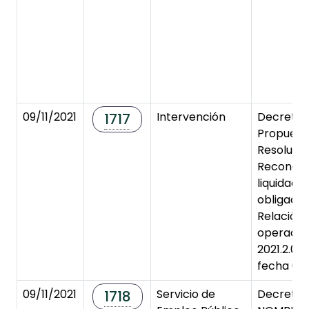
09/11/2021
Intervención
Decreto 
1717
Propuest
Resoluci
Reconoci
liquidaci
obligaci
Relación
operacio
2021.2.00
fecha 08/
09/11/2021
Servicio de
Decreto 
1718