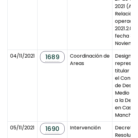
2021 (An
Relación
operacio
2021.2.0
fecha 3 d
Noviembr
04/11/2021
Coordinación de
Designac
1689
Areas
represen
titular y 
el Consej
de Desarr
Medio Rur
a la Desp
en Castil
Mancha.
05/11/2021
Intervención
Decreto 
1690
Resoluci