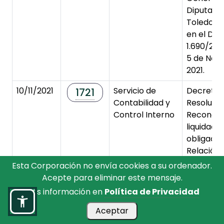
Diputaci
Toledo, c
en el Dec
1.690/202
5 de Nov
2021.
10/11/2021
Servicio de
Decreto 
1721
Contabilidad y
Resoluci
Control Interno
Reconoci
liquidaci
obligaci
Relación
operacio
Esta Corporación no envía cookies a su ordenador.
2021.2.00
Acepte para eliminar este mensaje.
fecha 09/
Más información en
Política de Privacidad
10/11/2021
Servicio de
Decreto 
1722
Aceptar
Empleo Público
NOMBRA