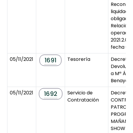
Reconoci
liquidaci
obligaci
Relación
operacio
2021.2.00
fecha 04/
05/11/2021
Tesorería
Decreto 
1691
Devolució
a Mª Áng
Benayas P
05/11/2021
Servicio de
Decreto 
1692
Contratación
CONTRAT
PATROCIN
PROGRAM
MAÑANAS 
SHOW DE