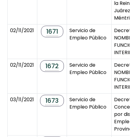
la Reina. 
Juárez vs
Méntrida
02/11/2021
Servicio de
Decreto 
1671
Empleo Público
NOMBRA
FUNCION
INTERINO
02/11/2021
Servicio de
Decreto 
1672
Empleo Público
NOMBRA
FUNCION
INTERINO
03/11/2021
Servicio de
Decreto 
1673
Empleo Público
Concesió
por disc
Emplead
Provincial