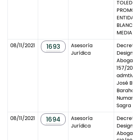
TOLEDO
PROMOVI
ENTIDAD
BLANCA, S
MEDIA).
08/11/2021
Asesoría
Decreto 
1693
Jurídica
Designac
Abogado 
157/2021.
admtivo. 
José Bra
Barahona
Numancia
Sagra
08/11/2021
Asesoría
Decreto 
1694
Jurídica
Designac
Abogado 