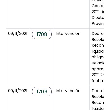
General 
2021 de la
Diputaci
Provincial
09/11/2021
Intervención
Decreto 
1708
Resoluci
Reconoci
liquidaci
obligaci
Relación
operacio
2021.2.00
fecha 05/
09/11/2021
Intervención
Decreto 
1709
Resoluci
Reconoci
liquidaci