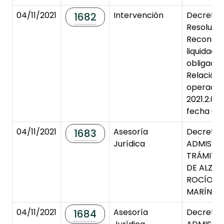
04/11/2021
Intervención
Decreto 
1682
Resoluci
Reconoci
liquidaci
obligaci
Relación
operacio
2021.2.0
fecha 03/
04/11/2021
Asesoría
Decreto 
1683
Jurídica
ADMISIÓN
TRÁMITE
DE ALZAD
ROCÍO M
MARÍN
04/11/2021
Asesoría
Decreto 
1684