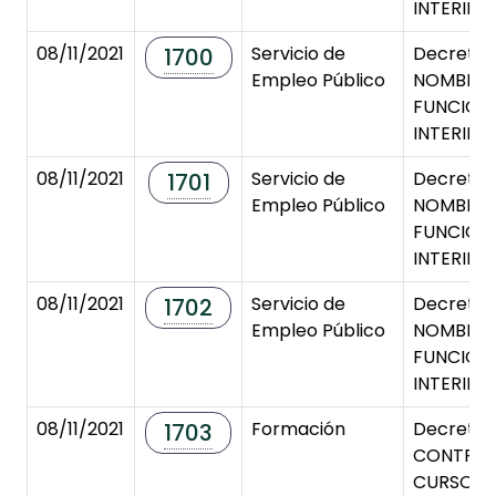
INTERINO
08/11/2021
Servicio de
Decreto 
1700
Empleo Público
NOMBRA
FUNCION
INTERINO
08/11/2021
Servicio de
Decreto 
1701
Empleo Público
NOMBRA
FUNCION
INTERINO
08/11/2021
Servicio de
Decreto 
1702
Empleo Público
NOMBRA
FUNCION
INTERINO
08/11/2021
Formación
Decreto 
1703
CONTRA
CURSO