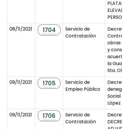
PLATAFO
ELEVADO
PERSONAL
08/11/2021
Servicio de
Decreto 
1704
Contratación
Contrato
obras de
y conserv
acuertal
la Guardia
Sta. Olall
09/11/2021
Servicio de
Decreto 
1705
Empleo Público
denegaci
Social a
López Re
09/11/2021
Servicio de
Decreto 
1706
Contratación
DECRETO
ADJUDIC