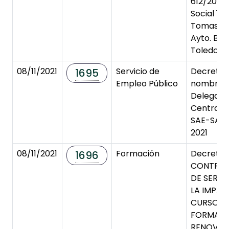
612/2021. 
Social 1 T
Tomasa P
Ayto. Burg
Toledo
08/11/2021
Servicio de
Decreto 
1695
Empleo Público
nombram
Delegado 
Central S
SAE-SAP 
2021
08/11/2021
Formación
Decreto 
1696
CONTRA
DE SERVI
LA IMPAR
CURSO D
FORMACI
RENOVAC