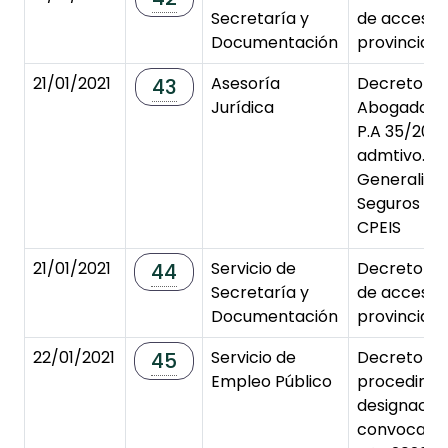
Secretaría y
de acceso a
Documentación
provincial 
21/01/2021
Asesoría
Decreto de
43
Jurídica
Abogado y 
P.A 35/2020
admtivo. Nº.
Generali Es
Seguros y 
CPEIS
21/01/2021
Servicio de
Decreto de
44
Secretaría y
de acceso a
Documentación
provincial 
22/01/2021
Servicio de
Decreto de
45
Empleo Público
procedimien
designació
convocator