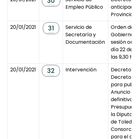
30
Empleo Público
anticipada
Provincial d
20/01/2021
Servicio de
Orden del D
31
Secretaría y
Gobierno y
Documentación
sesión ordi
día 22 de e
las 9,30 hor
20/01/2021
Intervención
Decreto d
32
Decreto pr
para publi
Anuncio de
definitiva d
Presupuest
la Diputaci
de Toledo y
Consorcios 
para el año