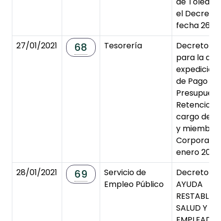
de Toledo, 
el Decreto 
fecha 26-01
27/01/2021
Tesorería
Decreto de
68
para la apr
expedición
de Pago No
Presupuesta
Retencione
cargo de l
y miembros
Corporació
enero 2021.
28/01/2021
Servicio de
Decreto d
69
Empleo Público
AYUDA
RESTABLEC
SALUD Y AY
EMPLEADOS