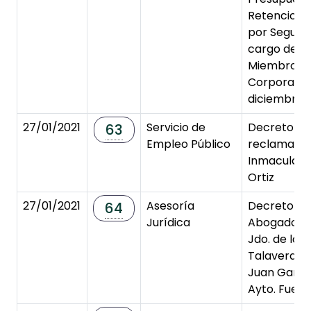
Retencione
por Segurid
cargo del 
Miembros d
Corporació
diciembre 
27/01/2021
Servicio de
Decreto de
63
Empleo Público
reclamació
Inmaculada
Ortiz
27/01/2021
Asesoría
Decreto de
64
Jurídica
Abogado DS
Jdo. de lo S
Talavera de 
Juan Garcí
Ayto. Fuens