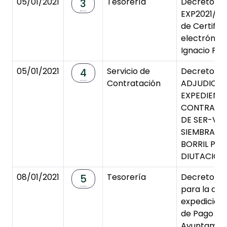
05/01/2021
Tesorería
Decreto de
3
EXP2021/000
de Certific
electrónico
Ignacio Pri
05/01/2021
Servicio de
Decreto d
4
Contratación
ADJUDICA
EXPEDIENTE
CONTRATA
DE SER-VIC
SIEMBRA DE
BORRIL PRO
DIUTACIÓN 
08/01/2021
Tesorería
Decreto de
5
para la apr
expedición
de Pago a 
Ayuntamien