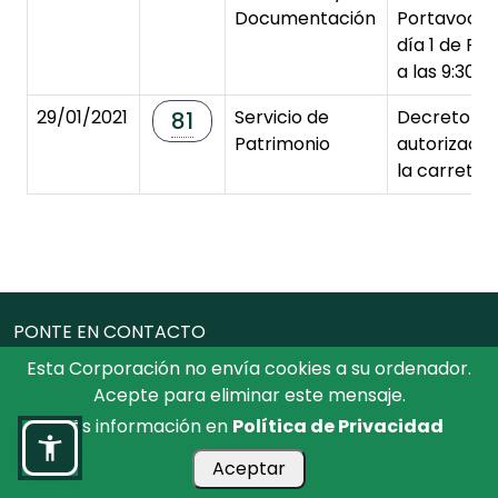
Documentación
Portavoces 
día 1 de Fe
a las 9:30 h
29/01/2021
Servicio de
Decreto de 
81
Patrimonio
autorizació
la carrete
PONTE EN CONTACTO
Esta Corporación no envía cookies a su ordenador.
Plaza de la Merced, 4 Toledo
Acepte para eliminar este mensaje.
925259300
Más información en
Política de Privacidad
Mapa Web
Aceptar
Simbología