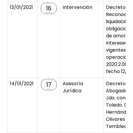
13/01/2021
Intervención
Decreto de
16
Reconocimi
liquidación 
obligacione
de amortiz
intereses 
vigentes (A
operacione
2020.2.000
fecha 12/01
14/01/2021
Asesoría
Decreto de
17
Jurídica
Abogado P.
Jdo. cont-a
Toledo. D. 
Hernández 
Olivares vs
Tembleque