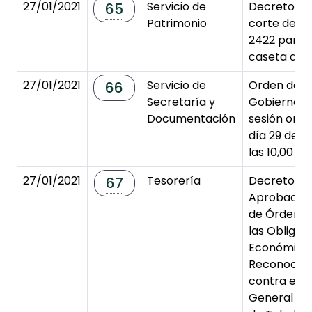
27/01/2021
Servicio de
Decreto de 
65
Patrimonio
corte de c
2422 para i
caseta de 
27/01/2021
Servicio de
Orden del D
66
Secretaría y
Gobierno y
Documentación
sesión ordi
día 29 de e
las 10,00 ho
27/01/2021
Tesorería
Decreto de
67
Aprobación
de Órdenes
las Obligac
Económica
Reconocidas
contra el 
General de