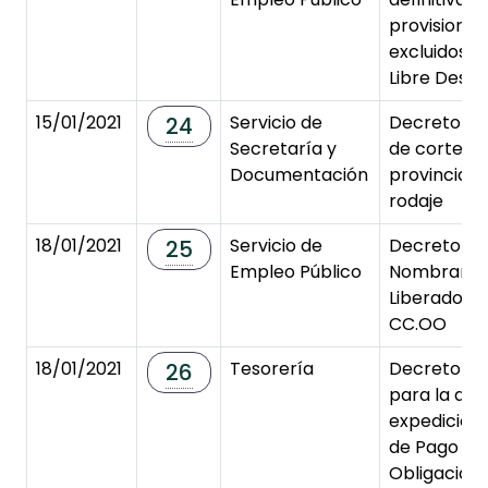
provisional
excluidos 
Libre Desig
15/01/2021
Servicio de
Decreto de
24
Secretaría y
de corte en
Documentación
provincial 
rodaje
18/01/2021
Servicio de
Decreto de
25
Empleo Público
Nombramie
Liberado Se
CC.OO
18/01/2021
Tesorería
Decreto de
26
para la apr
expedición
de Pago de 
Obligacion