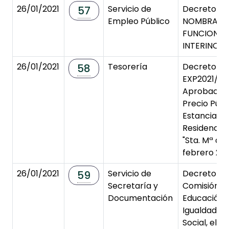
26/01/2021
Servicio de
Decreto de
57
Empleo Público
NOMBRAMI
FUNCIONAR
INTERINO/A
26/01/2021
Tesorería
Decreto de
58
EXP2021/0
Aprobación
Precio Públ
Estancias e
Residencia 
"Sta. Mª de
febrero 202
26/01/2021
Servicio de
Decreto Co
59
Secretaría y
Comisión I
Documentación
Educación, 
Igualdad y 
Social, el d