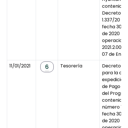
contenidos 
Decretos 
1.337/20 y 1
fecha 30 d
de 2020 (A
operacione
2021.2.0000
07 de Enero
11/01/2021
Tesorería
Decreto de
6
para la apr
expedición
de Pago a 
del Progra
contenidos
número 1.3
fecha 30 d
de 2020 (A
operacione