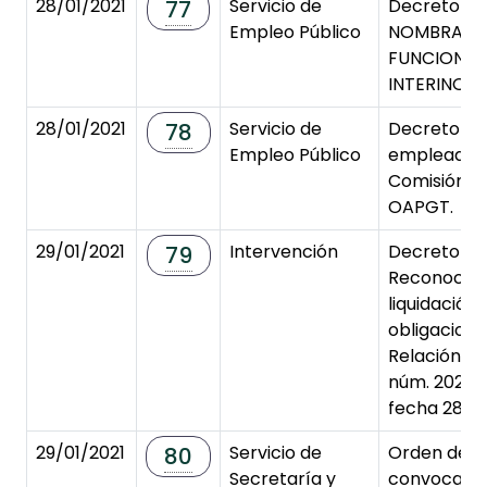
28/01/2021
Servicio de
Decreto de
77
Empleo Público
NOMBRAMI
FUNCIONAR
INTERINOS/
28/01/2021
Servicio de
Decreto de 
78
Empleo Público
empleada p
Comisión de
OAPGT.
29/01/2021
Intervención
Decreto de
79
Reconocimi
liquidación 
obligacion
Relación o
núm. 2021.
fecha 28/0
29/01/2021
Servicio de
Orden del D
80
Secretaría y
convocator