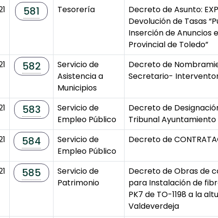
21
Tesorería
Decreto de Asunto: EX
581
Devolución de Tasas “P
Inserción de Anuncios e
Provincial de Toledo”
21
Servicio de
Decreto de Nombrami
582
Asistencia a
Secretario- Intervento
Municipios
21
Servicio de
Decreto de Designaci
583
Empleo Público
Tribunal Ayuntamiento
21
Servicio de
Decreto de CONTRATA
584
Empleo Público
21
Servicio de
Decreto de Obras de c
585
Patrimonio
para Instalación de fib
PK7 de TO-1198 a la alt
Valdeverdeja