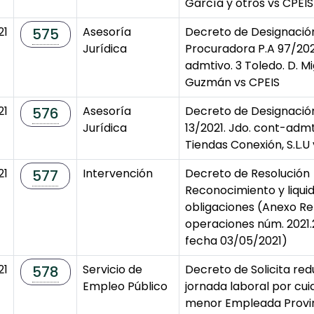
García y otros vs CPEIS
21
Asesoría
Decreto de Designació
575
Jurídica
Procuradora P.A 97/202
admtivo. 3 Toledo. D. M
Guzmán vs CPEIS
21
Asesoría
Decreto de Designació
576
Jurídica
13/2021. Jdo. cont-admti
Tiendas Conexión, S.L.U 
21
Intervención
Decreto de Resolución
577
Reconocimiento y liqui
obligaciones (Anexo Re
operaciones núm. 2021.
fecha 03/05/2021)
21
Servicio de
Decreto de Solicita red
578
Empleo Público
jornada laboral por cui
menor Empleada Provin