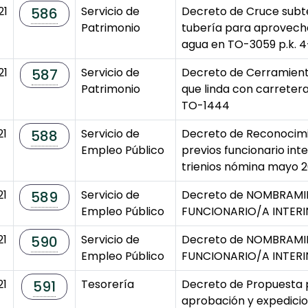
21
Servicio de
Decreto de Cruce subt
586
Patrimonio
tubería para aprovec
agua en TO-3059 p.k. 4
21
Servicio de
Decreto de Cerramient
587
Patrimonio
que linda con carretera
TO-1444
21
Servicio de
Decreto de Reconocimi
588
Empleo Público
previos funcionario int
trienios nómina mayo 2
21
Servicio de
Decreto de NOMBRAM
589
Empleo Público
FUNCIONARIO/A INTER
21
Servicio de
Decreto de NOMBRAM
590
Empleo Público
FUNCIONARIO/A INTER
21
Tesorería
Decreto de Propuesta 
591
aprobación y expedici