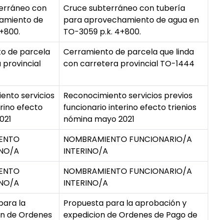
erráneo con
Cruce subterráneo con tubería
hamiento de
para aprovechamiento de agua en
+800.
TO-3059 p.k. 4+800.
o de parcela
Cerramiento de parcela que linda
 provincial
con carretera provincial TO-1444
ento servicios
Reconocimiento servicios previos
erino efecto
funcionario interino efecto trienios
021
nómina mayo 2021
IENTO
NOMBRAMIENTO FUNCIONARIO/A
INO/A
INTERINO/A
IENTO
NOMBRAMIENTO FUNCIONARIO/A
INO/A
INTERINO/A
para la
Propuesta para la aprobación y
on de Ordenes
expedicion de Ordenes de Pago de