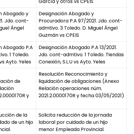
García y otros vs CPEIS
n Abogado y
Designación Abogado y
1. Jdo. cont-
Procuradora P.A 97/2021. Jdo. cont-
iguel Ángel
admtivo. 3 Toledo. D. Miguel Ángel
Guzmán vs CPEIS
n Abogado P.A
Designación Abogado P.A 13/2021.
vo. 1 Toledo.
Jdo. cont-admtivo. 1 Toledo. Tiendas
vs Ayto. Yeles
Conexión, S.L.U vs Ayto. Yeles
Resolución Reconocimiento y
dación de
liquidación de obligaciones (Anexo
lación
Relación operaciones núm.
2.0000170R y
2021.2.0000170R y fecha 03/05/2021)
ucción de la
Solicita reducción de la jornada
dado de un hijo
laboral por cuidado de un hijo
cial.
menor Empleada Provincial.