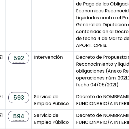
de Pago de las Obligac
Economicas Reconocid
Liquidadas contra el P
General de Diputación 
contenidas en el Decre
de fecha 4 de Marzo de 
APORT. CPEIS.
21
Intervención
Decreto de Propuesta 
592
Reconocimiento y liqui
obligaciones (Anexo Re
operaciones núm. 2021.
fecha 04/05/2021).
21
Servicio de
Decreto de NOMBRAM
593
Empleo Público
FUNCIONARIO/A INTER
21
Servicio de
Decreto de NOMBRAM
594
Empleo Público
FUNCIONARIO/A INTER