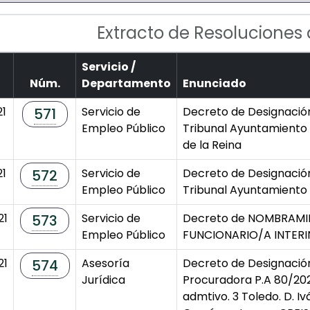
Extracto de Resoluciones
Servicio /
Núm.
Departamento
Enunciado
21
Servicio de
Decreto de Designaci
571
Empleo Público
Tribunal Ayuntamiento
de la Reina
21
Servicio de
Decreto de Designaci
572
Empleo Público
Tribunal Ayuntamiento 
21
Servicio de
Decreto de NOMBRAM
573
Empleo Público
FUNCIONARIO/A INTER
21
Asesoría
Decreto de Designació
574
Jurídica
Procuradora P.A 80/202
admtivo. 3 Toledo. D. I