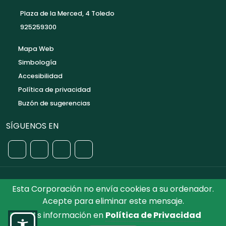
Plaza de la Merced, 4 Toledo
925259300
Mapa Web
Simbología
Accesibilidad
Política de privacidad
Buzón de sugerencias
SÍGUENOS EN
Esta Corporación no envía cookies a su ordenador.
©2026 Diputación de Toledo.
Reservados todos los
Acepte para eliminar este mensaje.
Derechos. Diseñado por Diputación de Toledo
Más información en
Política de Privacidad