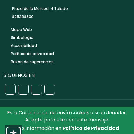
Plaza de la Merced, 4 Toledo
925259300
Mapa Web
Simbología
Accesibilidad
Política de privacidad
Buzón de sugerencias
SÍGUENOS EN
Esta Corporación no envía cookies a su ordenador.
©2026 Diputación de Toledo.
Reservados todos los
Acepte para eliminar este mensaje.
Derechos. Diseñado por Diputación de Toledo
Más información en
Política de Privacidad