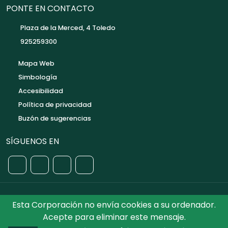
PONTE EN CONTACTO
Plaza de la Merced, 4 Toledo
925259300
Mapa Web
Simbología
Accesibilidad
Política de privacidad
Buzón de sugerencias
SÍGUENOS EN
Esta Corporación no envía cookies a su ordenador.
©2026 Diputación de Toledo.
Reservados todos los
Acepte para eliminar este mensaje.
Derechos. Diseñado por Diputación de Toledo