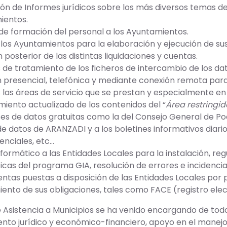
ión de Informes jurídicos sobre los más diversos temas de
ientos.
de formación del personal a los Ayuntamientos.
los Ayuntamientos para la elaboración y ejecución de sus
 posterior de las distintas liquidaciones y cuentas.
 de tratamiento de los ficheros de intercambio de los da
 presencial, telefónica y mediante conexión remota par
 las áreas de servicio que se prestan y especialmente en
iento actualizado de los contenidos del “
Área restringi
ses de datos gratuitas como la del Consejo General de Pod
de datos de ARANZADI y a los boletines informativos diari
denciales, etc…
formático a las Entidades Locales para la instalación, regu
icas del programa GIA, resolución de errores e incidencias
ntas puestas a disposición de las Entidades Locales por p
ento de sus obligaciones, tales como FACE (registro elec
de Asistencia a Municipios se ha venido encargando de tod
nto jurídico y económico-financiero, apoyo en el manejo