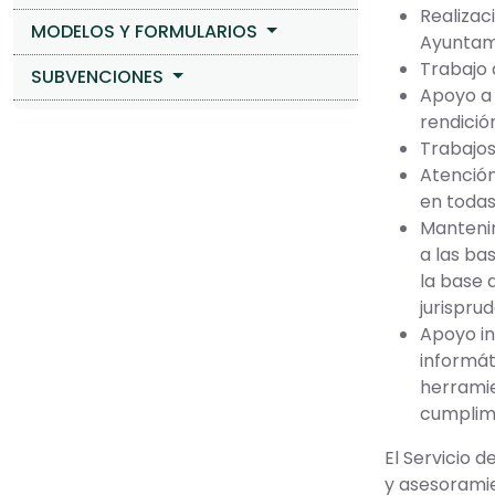
Realizac
MODELOS Y FORMULARIOS
Ayuntam
Trabajo 
SUBVENCIONES
Apoyo a 
rendición
Trabajos
Atención
en todas
Mantenim
a las ba
la base 
jurispru
Apoyo in
informát
herramie
cumplimi
El Servicio 
y asesoramie