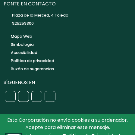
PONTE EN CONTACTO
Plaza de la Merced, 4 Toledo
925259300
Mapa Web
Simbología
Accesibilidad
Política de privacidad
Buzón de sugerencias
SÍGUENOS EN
Esta Corporación no envía cookies a su ordenador.
©2026 Diputación de Toledo.
Reservados todos los
Acepte para eliminar este mensaje.
Derechos. Diseñado por Diputación de Toledo