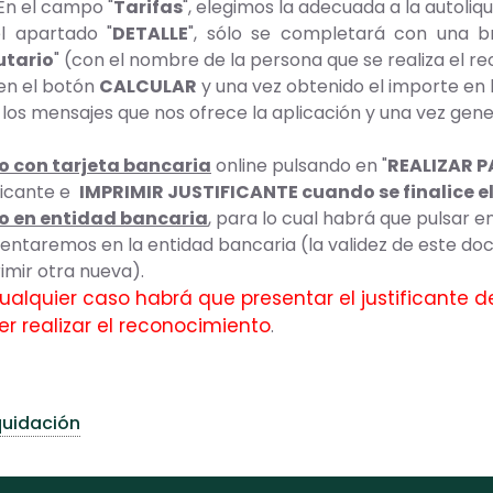
En el campo "
Tarifas
", elegimos la adecuada a la autoli
l apartado "
DETALLE
", sólo se completará con una b
utario
" (con el nombre de la persona que se realiza el r
en el botón
CALCULAR
y una vez obtenido el importe en la
los mensajes que nos ofrece la aplicación y una vez gen
o con tarjeta bancaria
online pulsando en "
REALIZAR 
ificante e
IMPRIMIR JUSTIFICANTE cuando se finalice e
o en entidad bancaria
, para lo cual habrá que pulsar e
entaremos en la entidad bancaria (la validez de este do
imir otra nueva).
ualquier caso habrá que presentar el justificante 
r realizar el reconocimiento
.
quidación