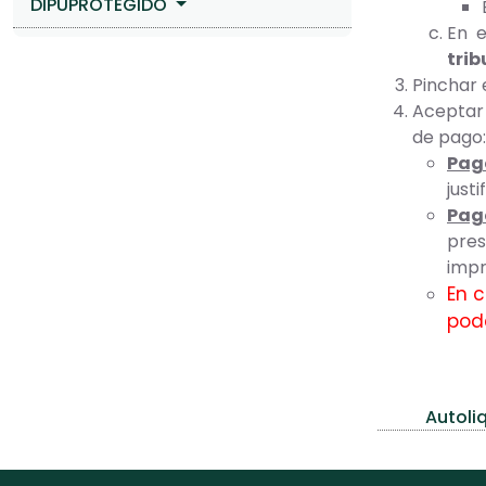
DIPUPROTEGIDO
En e
trib
Pinchar 
Aceptar 
de pago:
Pag
just
Pag
pres
impr
En c
pode
Autoli