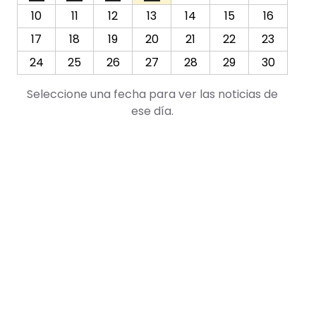
10
11
12
13
14
15
16
17
18
19
20
21
22
23
Ofrenda floral en la Puerta de Reyes de la SI Catedral 
24
25
26
27
28
29
30
Seleccione una fecha para ver las noticias de
ese día.