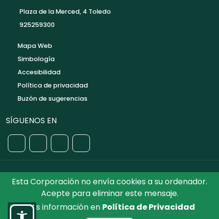
PONTE EN CONTACTO
Plaza de la Merced, 4 Toledo
925259300
Mapa Web
Simbología
Accesibilidad
Política de privacidad
Buzón de sugerencias
SÍGUENOS EN
Esta Corporación no envía cookies a su ordenador.
Acepte para eliminar este mensaje.
©2026 Diputación de Toledo.
Reservados todos los
Más información en
Política de Privacidad
Derechos. Diseñado por Diputación de Toledo