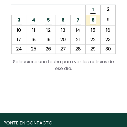
L
M
X
J
V
S
D
Calendario de Prensa para Agosto 202
2
1
9
3
4
5
6
7
8
10
11
12
13
14
15
16
17
18
19
20
21
22
23
24
25
26
27
28
29
30
Seleccione una fecha para ver las noticias de
ese día.