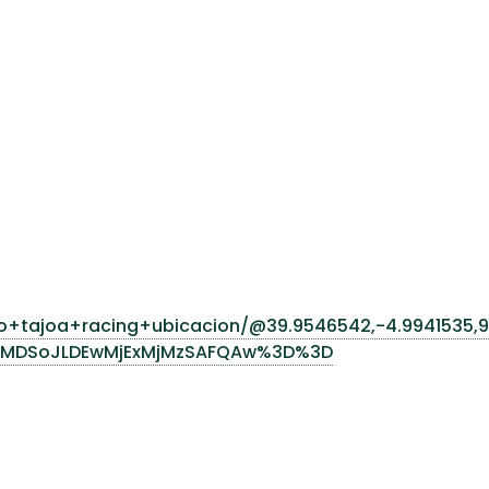
to+tajoa+racing+ubicacion/@39.9546542,-4.9941535,9
KXMDSoJLDEwMjExMjMzSAFQAw%3D%3D