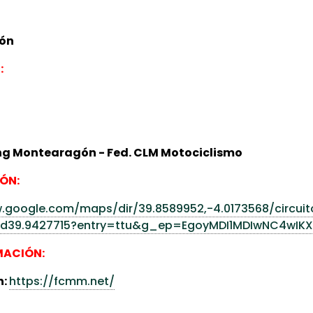
ón
:
ng Montearagón - Fed. CLM Motociclismo
ÓN:
.google.com/maps/dir/39.8589952,-4.0173568/circui
2d39.9427715?entry=ttu&g_ep=EgoyMDI1MDIwNC4wI
MACIÓN:
n:
https://fcmm.net/